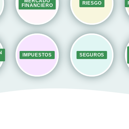
MERCADO
RIESGO
FINANCIERO
N
IMPUESTOS
SEGUROS