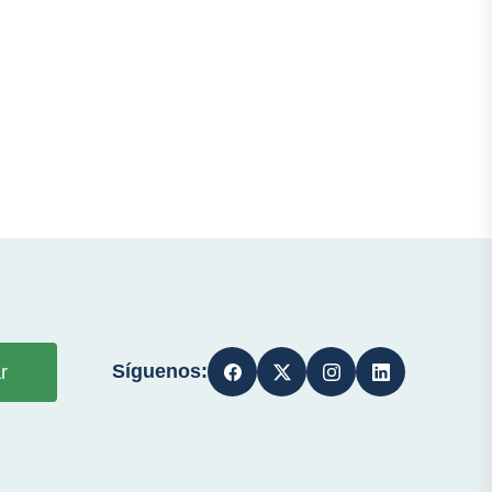
Síguenos:
r