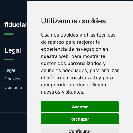
Utilizamos cookies
fiduciaria.es
Usamos cookies y otras técnicas
de rastreo para mejorar tu
experiencia de navegación en
Legal
nuestra web, para mostrarte
contenidos personalizados y
anuncios adecuados, para analizar
Legal
el tráfico en nuestra web y para
Cookies
comprender de donde llegan
Contacto
nuestros visitantes.
Aceptar
Rechazar
Update cookies preferences
Configurar