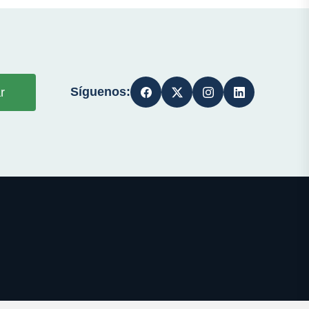
Síguenos:
r