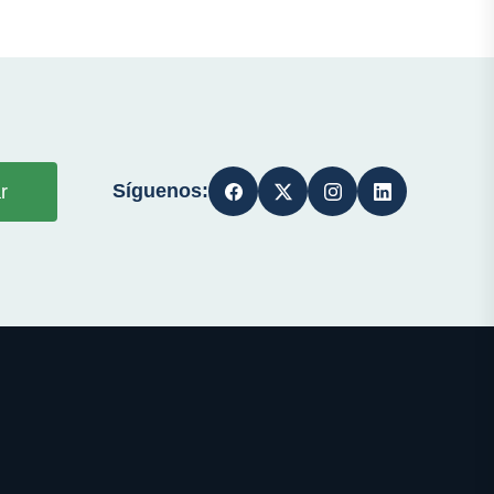
Síguenos:
r