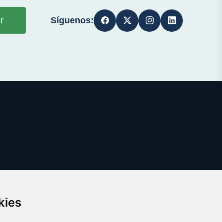
Síguenos:
r
kies