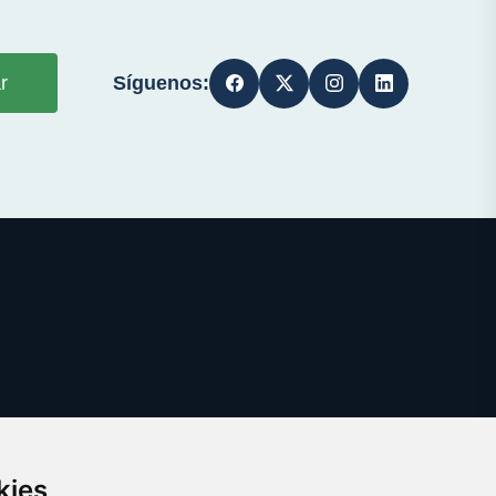
Síguenos:
r
kies